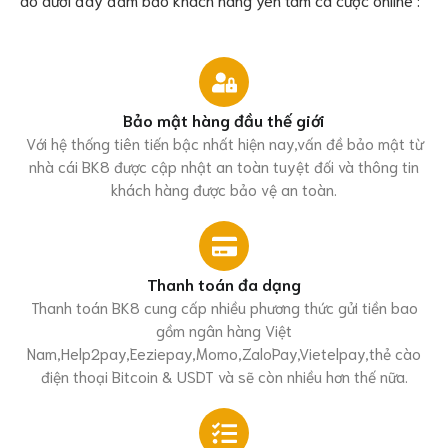
Bảo mật hàng đầu thế giới
Với hệ thống tiên tiến bậc nhất hiện nay,vấn đề bảo mật từ
nhà cái BK8 được cập nhật an toàn tuyệt đối và thông tin
khách hàng được bảo vệ an toàn.
Thanh toán đa dạng
Thanh toán BK8 cung cấp nhiều phương thức gửi tiền bao
gồm ngân hàng Việt
Nam,Help2pay,Eeziepay,Momo,ZaloPay,Vietelpay,thẻ cào
điện thoại Bitcoin & USDT và sẽ còn nhiều hơn thế nữa.