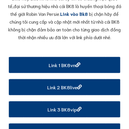
tế,đại sứ thương hiệu nhà cái BK8 là huyền thoại bóng đá
thế giới Robin Van Persie.
Link vào Bk8
bị chặn hãy để
chúng tôi cung cấp và cập nhật mới nhất từ nhà cái BK8
không bị chặn đảm bảo an toàn cho từng giao dịch đồng
thời nhận nhiều ưu đãi lớn với link phía dưới nhé.
Link 1 BK8vn
Link 2 BK8live
Link 3 BK8vip