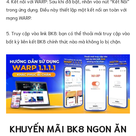
4. Kết nối với WARP: Sau khi đã bật, nhấn vào nút “Kết Nối”
trong ứng dụng. Điều này thiết lập một kết nối an toàn với
mạng WARP.
5. Truy cập vào link BK8: bạn có thể thoải mái truy cập vào
bất kỳ liên kết BK8 chính thức nào mà không lo bị chặn.
KHUYẾN MÃI BK8 NGON ĂN