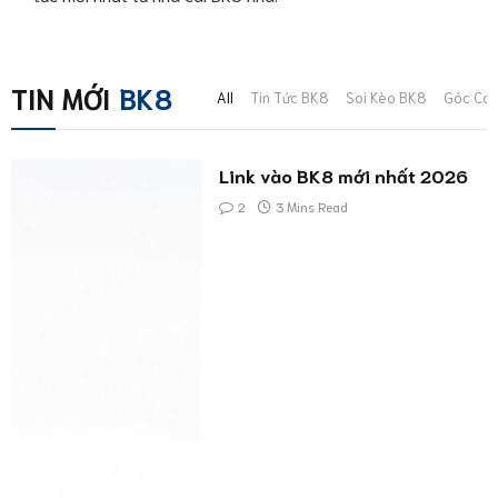
TIN MỚI
BK8
All
Tin Tức BK8
Soi Kèo BK8
Góc Cá 
Link vào BK8 mới nhất 2026
2
3 Mins Read