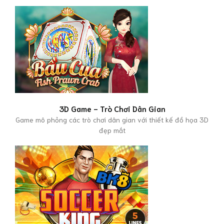
3D Game - Trò Chơi Dân Gian
Game mô phỏng các trò chơi dân gian với thiết kế đồ họa 3D
đẹp mắt