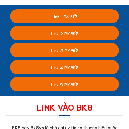
Link 1 BK8
Link 2 BK8
Link 3 BK8
Link 4 BK8
Link 5 BK8
LINK VÀO BK8
BK8
hay
Bk8vn
là nhà cái uy tín có thương hiệu quốc