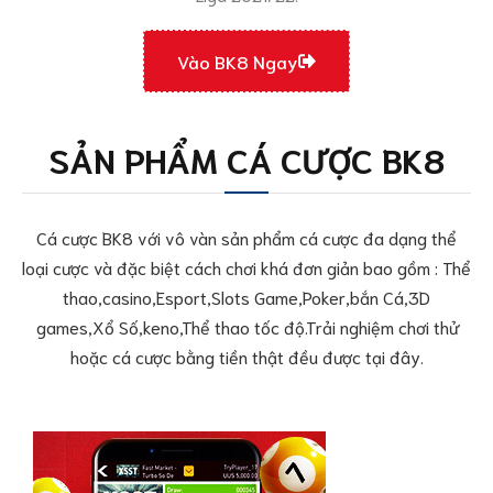
Vào BK8 Ngay
SẢN PHẨM CÁ CƯỢC BK8
Cá cược BK8 với vô vàn sản phẩm cá cược đa dạng thể
loại cược và đặc biệt cách chơi khá đơn giản bao gồm : Thể
thao,casino,Esport,Slots Game,Poker,bắn Cá,3D
games,Xổ Số,keno,Thể thao tốc độ.Trải nghiệm chơi thử
hoặc cá cược bằng tiền thật đều được tại đây.