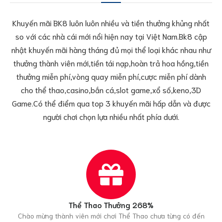
Khuyến mãi BK8 luôn luôn nhiều và tiền thưởng khủng nhất
so với các nhà cái mới nổi hiện nay tại Việt Nam.Bk8 cập
nhật khuyến mãi hàng tháng đủ mọi thể loại khác nhau như
thưởng thành viên mới,tiền tái nạp,hoàn trả hoa hồng,tiền
thưởng miễn phí,vòng quay miễn phí,cược miễn phí dành
cho thể thao,casino,bắn cá,slot game,xổ số,keno,3D
Game.Có thể điểm qua top 3 khuyến mãi hấp dẫn và được
người chơi chọn lựa nhiều nhất phía dưới.
Thể Thao Thưởng 268%
Chào mừng thành viên mới chơi Thể Thao chưa từng có đến